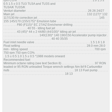
rpm CO% . . . . . . . . . . . . . . . . . . . . . . . . . . . . . . . . . . . . . . . . . . . . . . . . . . 1.0 1.5 ±
0.5 1.5 ± 0.5 TU3 TU3A and TU3S and
TU3A/K TU3S/K
Venturi diameter . . . . . . . . . . . . . . . . . . . . . . . . . . . . . . . . . . . . . . . . . 26 26 24/27
Main jet . . . . . . . . . . . . . . . . . . . . . . . . . . . . . . . . . . . . . . . . . . . . . . . . 132 (127)* 132
117/130 Air correction jet . . . . . . . . . . . . . . . . . . . . . . . . . . . . . . . . . . . . . . . . . 145
155 145/170 (155/175)* Emulsion tube . . . . . . . . . . . . . . . . . . . . . . . . . . . . . . . . . .
. . . . . . . . . F80 (F115)* EC 27/AZ Enrichener drilling . . . . . . . . . . . . . . . . . . . . . . . .
. . . . . . . . . . . . . . . . 40 55 - Idling fuel jet . . . . . . . . . . . . . . . . . . . . . . . . . . . . . . . . . . .
. . . . . . . . . 43 (45)* 44 ± 2 44/80 (44/100)* Idling air jet . . . . . . . . . . . . . . . . . . . . .
. . . . . . . . . . . . . . . . . . . . . . . . 140(130)* 140 190/150 Accelerator pump injector .
. . . . . . . . . . . . . . . . . . . . . . . . . . . . . . . . 40 40 35/35
Fuel inlet needle valve . . . . . . . . . . . . . . . . . . . . . . . . . . . . . . . . . . . . . 1.5 1.6 1.8
Float setting . . . . . . . . . . . . . . . . . . . . . . . . . . . . . . . . . . . . . . . . . . . . 28.0 mm 28.0
mm - Idling speed . . . . . . . . . . . . . . . . . . . . . . . . . . . . . . . . . . . . . . . . . . . . 700 rpm
750 rpm 750 rpm CO% . . . . . . . . . . . . . . . . . . . . . . . . . . . . . . . . . . . . . . . . . . . . . . . . .
. 1.5 ± 0.5 1.0 1.5 ± 0.5 *1988 models onward
Recommended fuel
Minimum octane rating (see text Section 8) . . . . . . . . . . . . . . . . . . . . . . 97 RON
leaded or 95 RON unleaded Torque wrench settings Nm lbf ft Carburettor
nuts . . . . . . . . . . . . . . . . . . . . . . . . . . . . . . . . . . . . . . . . . . . 18 13 Fuel pump . . . . . . .
. . . . . . . . . . . . . . . . . . . . . . . . . . . . . . . . . . . . . . . . . 18 13